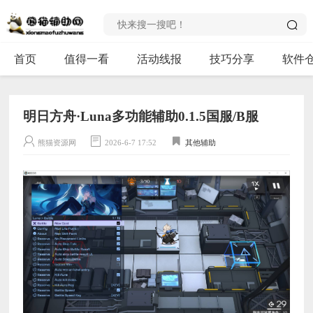
首页
值得一看
活动线报
技巧分享
软件
明日方舟·Luna多功能辅助0.1.5国服/B服
熊猫资源网
2026-6-7 17:52
其他辅助