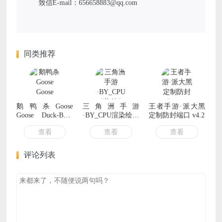
致信E-mail：656658883@qq.com
同类推荐
鹅鸭杀Goose
三角洲手游
王者手游·派大黑
Goose Duck-BBQ
·BY_CPU渲染绘制
定制防封端口 v4.2
免费辅助 v1.6.5
显示物资公益版
查看
查看
查看
v12.0
评论列表