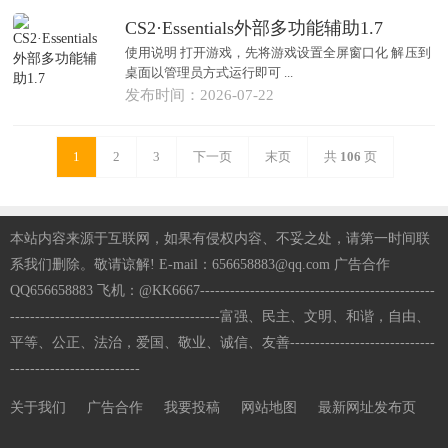
CS2·Essentials外部多功能辅助1.7
使用说明 打开游戏，先将游戏设置全屏窗口化 解压到
桌面以管理员方式运行即可 ...
发布时间：2026-07-22
1
2
3
下一页
末页
共
106
页
本站内容来源于互联网，如果有侵权内容、不妥之处，请第一时间联
系我们删除。敬请谅解! E-mail：656658883@qq.com 广告合作
QQ656658883 飞机：@KK6667-----------------------------------------------
------------------------------------------富强、民主、文明、和谐，自由、
平等、公正、法治，爱国、敬业、诚信、友善-----------------------------
--------------------------
关于我们
广告合作
我要投稿
网站地图
最新网址发布页