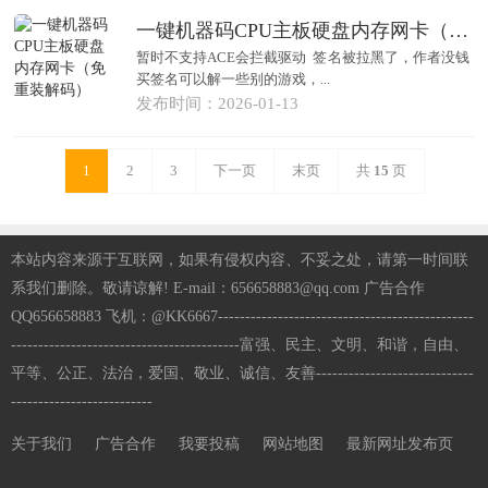
一键机器码CPU主板硬盘内存网卡（免重装解码）
暂时不支持ACE会拦截驱动 签名被拉黑了，作者没钱
买签名可以解一些别的游戏，...
发布时间：2026-01-13
1
2
3
下一页
末页
共
15
页
本站内容来源于互联网，如果有侵权内容、不妥之处，请第一时间联
系我们删除。敬请谅解! E-mail：656658883@qq.com 广告合作
QQ656658883 飞机：@KK6667-----------------------------------------------
------------------------------------------富强、民主、文明、和谐，自由、
平等、公正、法治，爱国、敬业、诚信、友善-----------------------------
--------------------------
关于我们
广告合作
我要投稿
网站地图
最新网址发布页