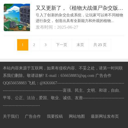
又又更新了，《植物大战僵尸杂交版》v3.8.1
引入了创新的杂交合成系统，让玩家可以将不同植物
进行杂交， 创造出具有全新能力和外观的植物...
发布时间：2025-06-27
1
2
3
下一页
末页
共
25
页
本站内容来源于互联网，如果有侵权内容、不妥之处，请第一时间联
系我们删除。敬请谅解! E-mail：656658883@qq.com 广告合作
QQ656658883 飞机：@KK6667-----------------------------------------------
------------------------------------------富强、民主、文明、和谐，自由、
平等、公正、法治，爱国、敬业、诚信、友善-----------------------------
--------------------------
关于我们
广告合作
我要投稿
网站地图
最新网址发布页