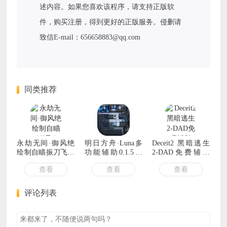
述内容。如果您喜欢该程序，请支持正版软
件，购买注册，得到更好的正版服务。侵删请
致信E-mail：656658883@qq.com
同类推荐
永劫无间·御风绝
明日方舟·Luna多
Deceit2 黑暗逃生
绘制自瞄振刀飞天
功能辅助0.1.5国
2-DAD免费辅助
遁地 v4.26
服/B服
v1.2.6
查看
查看
查看
评论列表