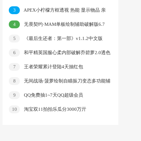
3
APEX小柠檬方框透视 热能 显示物品 亲
测稳定
4
无畏契约·MAM单板绘制辅助破解版6.7
5
《最后生还者：第一部》v1.1.2中文版
6
和平精英国服心柔内部破解乔碧萝2.0透色
辅助插件合集
7
王者荣耀累计登陆4天抽红包
8
无间战场·菠萝绘制自瞄振刀变态多功能辅
助12.26
9
QQ免费抽1~7天QQ超级会员
10
淘宝双11拍拍乐瓜分3000万亓