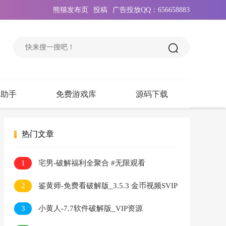
熊猫发布页
投稿
广告投放QQ：656658883
戏助手
免费游戏库
源码下载
热门文章
1
宅男-破解福利全聚合 #无限观看
2
鉴黄师-免费看破解版_3.5.3 金币视频SVIP
无限看
3
小黄人-7.7软件破解版_VIP资源