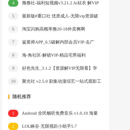
4
撸撸社-福利短视频v3.21.2 Ai祛衣 解VIP
無限看
5
最新版#重口社 优质成人-无限vip资源破
解版
6
淘宝闪购高概率撸20-18外卖爽啊
7
鉴黄师APP_6.5破解内部会员VIP-去广
告-无限看-破解版
8
海-角社区-解锁VIP-精品宅男福利
9
好色先生_3.1.2【资源解VIP无限看】学
习资料
10
聚光社 v2.5.0 剧集动漫综艺一站式观影工
具
随机推荐
1
Android 全民畅听免费音乐 v1.0.10 海量
音乐免费听
2
LOL峡谷·无限视距小助手5.7