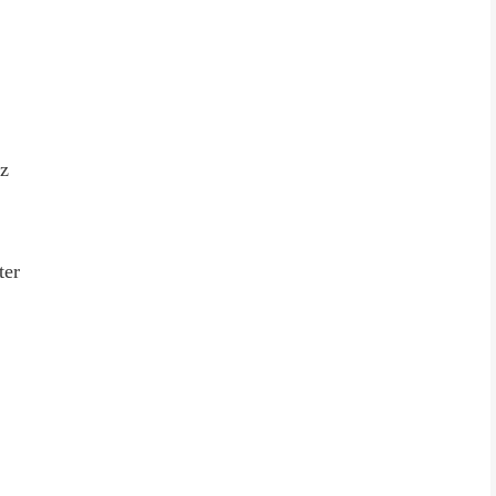
z
ter