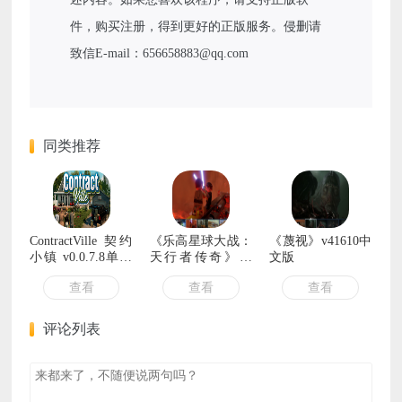
件，购买注册，得到更好的正版服务。侵删请
致信E-mail：656658883@qq.com
同类推荐
ContractVille 契约
《乐高星球大战：
《蔑视》v41610中
小镇 v0.0.7.8单机
天行者传奇》单
文版
+联机中文版
机.网络联机 中文
查看
查看
查看
版
评论列表