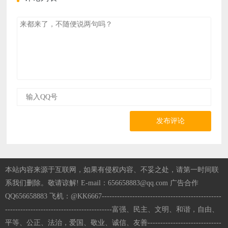
发布评论
本站内容来源于互联网，如果有侵权内容、不妥之处，请第一时间联
系我们删除。敬请谅解! E-mail：656658883@qq.com 广告合作
QQ656658883 飞机：@KK6667-----------------------------------------------
------------------------------------------富强、民主、文明、和谐，自由、
平等、公正、法治，爱国、敬业、诚信、友善-----------------------------