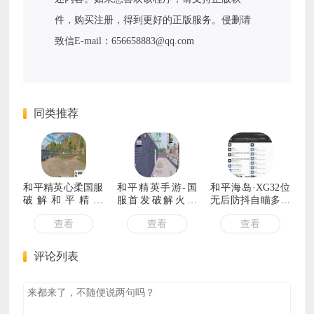
件，购买注册，得到更好的正版服务。侵删请
致信E-mail：656658883@qq.com
同类推荐
和平精英心柔国服
和平精英手游-国
和平海岛·XG32位
破解和平精英
服首发破解火红
无后防抖自瞄多功
APM1.3.7上市辅
1.5稳定上市辅助
能插件 v1.0
查看
查看
查看
助软件
软件
评论列表