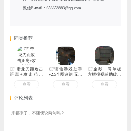
致信E-mail：656658883@qq.com
同类推荐
CF·帝龙刀距攻击
CF谪仙游戏助手
CF企鹅一号单板
距离+攻击范围
v2.5全图追踪 无限
方框投视辅助破解
v12.20
榴弹-破解版
版
查看
查看
查看
评论列表